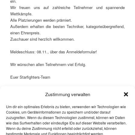
ein.
Wir freuen uns auf zahlreiche Teilnehmer und spannende
Wettkämpfe.
Alle Platzierungen werden prämiert.
Außerdem erhalten die besten Techniker, kategorieübergreifend,
einen Ehrenpreis.
Zuschauer sind herzlich willkommen.
Meldeschluss: 08.11., über das Anmeldeformular!
Wir wünschen allen Teilnehmern viel Erfolg.
Euer Starfighters-Team
Download:
Einladung – Vereinsmeisterschaft 2019
Zustimmung verwalten
Dieser Eintrag wurde veröffentlicht in
Aktuell
und verschlagwortet mit
Um dir ein optimales Erlebnis zu bieten, verwenden wir Technologien wie
Kickboxen
,
Leichtkontakt
,
Pointfighting
,
Spaß
,
Tag-Team
,
Turnier
,
Cookies, um Geräteinformationen zu speichern und/oder darauf
Vereinsmeister
von
Babe
.
Permanenter Link zum Eintrag
.
zuzugreifen. Wenn du diesen Technologien zustimmst, können wir Daten
wie das Surfverhalten oder eindeutige IDs auf dieser Website verarbeiten.
Wenn du deine Zustimmung nicht erteilst oder zurückziehst, können
Kenne dich selbst, kontrolliere dich, verstehe dich, stähle dich, reinige
bestimmte Merkmale und Funktionen beeinträchtigt werden.