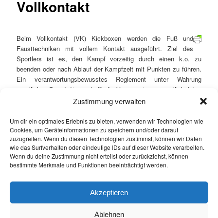
Vollkontakt
Beim Vollkontakt (VK) Kickboxen werden die Fuß und
Fausttechniken mit vollem Kontakt ausgeführt. Ziel des
Sportlers ist es, den Kampf vorzeitig durch einen k.o. zu
beenden oder nach Ablauf der Kampfzeit mit Punkten zu führen.
Ein verantwortungsbewusstes Reglement unter Wahrung
sportlicher Grundsätze schafft die Voraussetzung sportlich fairer
Kämpfe. Im Vollkontakt werden hauptsächlich Fausttechniken
Zustimmung verwalten
aus dem Boxen verwendet und mit Fußkicks kombiniert. Alle
Kämpfe finden im Boxring statt.
Um dir ein optimales Erlebnis zu bieten, verwenden wir Technologien wie
Cookies, um Geräteinformationen zu speichern und/oder darauf
zuzugreifen. Wenn du diesen Technologien zustimmst, können wir Daten
wie das Surfverhalten oder eindeutige IDs auf dieser Website verarbeiten.
Wenn du deine Zustimmung nicht erteilst oder zurückziehst, können
Kenne dich selbst, kontrolliere dich, verstehe dich, stähle dich, reinige
bestimmte Merkmale und Funktionen beeinträchtigt werden.
dein Denken und halte deinen Körper fit !
(Andy Hug, 1997)
Impressum
|
Datenschutz
Akzeptieren
Ablehnen