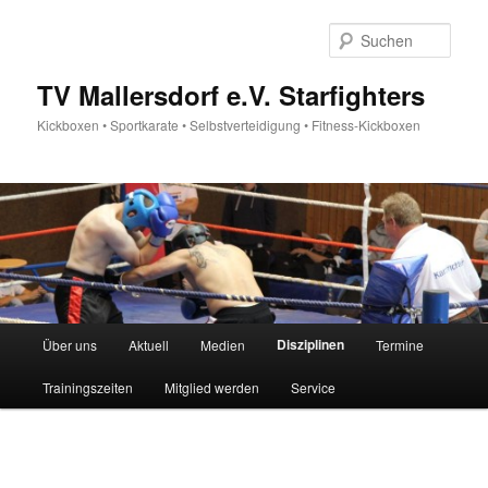
Zum
Inhalt
Such
wechseln
TV Mallersdorf e.V. Starfighters
Kickboxen • Sportkarate • Selbstverteidigung • Fitness-Kickboxen
Hauptmenü
Disziplinen
Über uns
Aktuell
Medien
Termine
Trainingszeiten
Mitglied werden
Service